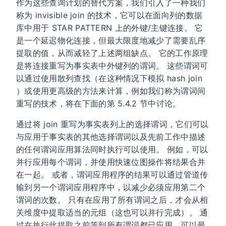
作为这些查询计划的替代方案，我们引入了一种我们
称为 invisible join 的技术，它可以在面向列的数据
库中用于 STAR PATTERN 上的外键/主键连接。 它
是一个延迟物化连接，但最大限度地减少了需要乱序
提取的值，从而减轻了上述两组缺点。 它的工作原理
是将连接重写为事实表中外键列的谓词。 这些谓词可
以通过使用散列查找（在这种情况下模拟 hash join
）或使用更高级的方法来计算，例如我们称为谓词间
重写的技术，将在下面的第 5.4.2 节中讨论。
通过将 join 重写为事实表列上的选择谓词，它们可以
与应用于事实表的其他选择谓词以及先前工作中描述
的任何谓词应用算法同时执行可以使用。 例如，可以
并行应用每个谓词，并使用快速位图操作将结果合并
在一起。 或者，谓词应用程序的结果可以通过管道传
输到另一个谓词应用程序中，以减少必须应用第二个
谓词的次数。 只有在应用了所有谓词之后，才会从相
关维度中提取适当的元组（这也可以并行完成）。 通
过在执行此提取之前等到所有谓词都已应用，可以最