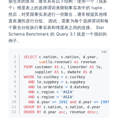
据仓库的查询，通常具有以下结构：使用一个（或多
个）维度表上的选择谓词来限制事实表中的 tuple 。
然后，对受限事实表进行一些聚合，通常根据其他维
度表属性进行分组。 因此，需要为每个选择谓词和每
个聚合分组执行事实表和维度表之间的连接。 Star
Schema Benchmark 的 Query 3.1 就是一个很好的
例子。
SQL
1
SELECT
 c.nation, s.nation, d.year,
2
sum
(lo.revenue) 
as
 revenue
3
FROM
 customer 
AS
 c, lineorder 
AS
 lo,
4
     supplier 
AS
 s, dwdate 
AS
 d
5
WHERE
 lo.custkey 
=
 c.custkey
6
AND
 lo.suppkey 
=
 s.suppkey
7
AND
 lo.orderdate 
=
 d.datekey
8
AND
 c.region 
=
'ASIA'
9
AND
 s.region 
=
'ASIA'
10
AND
 d.year 
>=
1992
and
 d.year 
<=
1997
11
GROUP
BY
 c.nation, s.nation, d.year
12
ORDER
BY
 d.year 
asc
, revenue 
desc
;