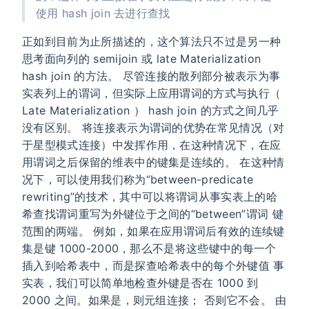
使用 hash join 去进行查找
正如到目前为止所描述的，这个算法只不过是另一种
思考面向列的 semijoin 或 late Materialization
hash join 的方法。 尽管连接的散列部分被表示为事
实表列上的谓词，但实际上应用谓词的方式与执行（
Late Materialization ） hash join 的方式之间几乎
没有区别。 将连接表示为谓词的优势在常见情况（对
于星型模式连接）中发挥作用，在这种情况下，在应
用谓词之后保留的维表中的键集是连续的。 在这种情
况下，可以使用我们称为“between-predicate
rewriting”的技术，其中可以将谓词从事实表上的哈
希查找谓词重写为外键位于之间的“between”谓词 键
范围的两端。 例如，如果在应用谓词后有效的连续键
集是键 1000-2000，那么不是将这些键中的每一个
插入到哈希表中，而是探查哈希表中的每个外键值 事
实表，我们可以简单地检查外键是否在 1000 到
2000 之间。如果是，则元组连接； 否则它不会。 由