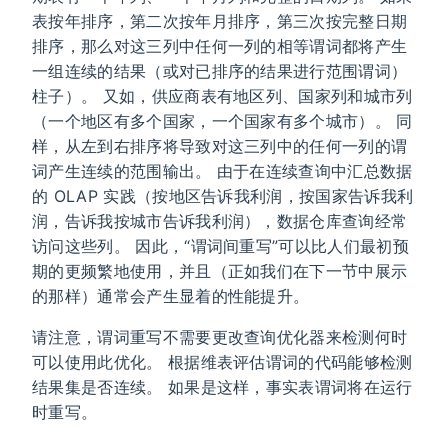
表按年排序，第二次按年月排序，第三次按完整日期
排序，那么对这三列中任何一列的相等谓词都将产生
一组连续的结果（或对已排序的结果进行范围谓词）
柱子）。 又如，供应商表有地区列、国家列和城市列
（一个地区有多个国家，一个国家有多个城市）。 同
样，从左到右排序将导致对这三列中的任何一列的谓
词产生连续的范围输出。 由于在连续查询中汇总数据
的 OLAP 实践（按地区告诉我利润，按国家告诉我利
润，告诉我按城市告诉我利润），数据仓库查询经常
访问这些列。 因此，“谓词间重写”可以比人们最初预
期的更频繁地使用，并且（正如我们在下一节中展示
的那样）通常会产生显着的性能提升。
请注意，谓词重写不需要更改查询优化器来检测何时
可以使用此优化。 根据维表评估谓词的代码能够检测
结果集是否连续。 如果是这样，事实表谓词将在运行
时重写。