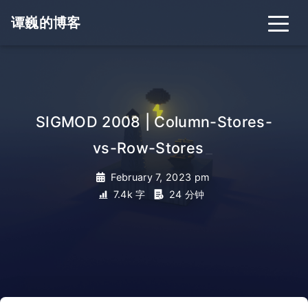
谭巍的博客
SIGMOD 2008 | Column-Stores-
vs-Row-Stores
_
February 7, 2023 pm
7.4k 字
24 分钟