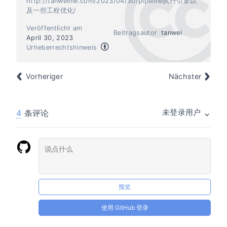
http://tanweime.com/2023/04/30/pipeline执行引擎以
及一些工程优化/
Veröffentlicht am
Beitragsautor
tanwei
April 30, 2023
Urheberrechtshinweis
Vorheriger
Nächster
4
条评论
未登录用户
预览
使用 GitHub 登录